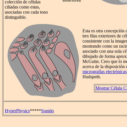
colección de células
ciliadas como estas,
asociadas con cada tono
distinguible.
Esta es otra concepción d
tres filas exteriores de cé
consistente con la imagen
mostrando como un racim
asociado con una sola cél
dibujado de forma aprox
McGutin. Creo que lo m
acerca de la disposición d
micrografías electrónicas
Hudspeth.
Mostrar Célula Ci
HyperPhysics
*****
Sonido