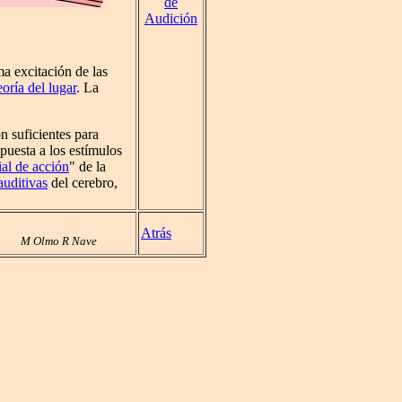
de
Audición
a excitación de las
eoría del lugar
. La
 suficientes para
spuesta a los estímulos
ial de acción
" de la
auditivas
del cerebro,
Atrás
M Olmo R Nave