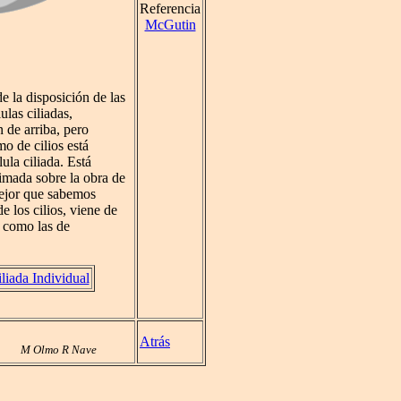
Referencia
McGutin
e la disposición de las
lulas ciliadas,
 de arriba, pero
o de cilios está
ula ciliada. Está
imada sobre la obra de
ejor que sabemos
e los cilios, viene de
como las de
liada Individual
Atrás
M Olmo R Nave