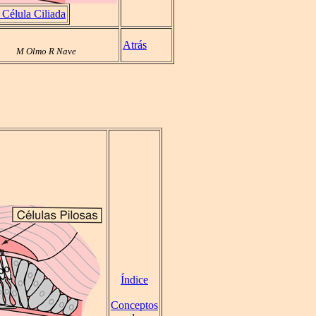
Célula Ciliada
Atrás
M Olmo R Nave
Índice
Conceptos