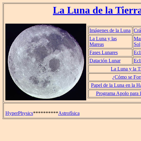
La Luna de la Tierr
Imágenes de la Luna
Crá
La Luna y las
Mar
Mareas
Sol
Fases Lunares
Ecl
Datación Lunar
Ecl
La Luna y la Ti
¿Cómo se For
Papel de la Luna en la Ha
Programa Apolo para l
HyperPhysics
**********
Astrofísica