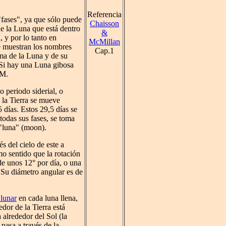
Referencia
"fases", ya que sólo puede
Chaisson
de la Luna que está dentro
&
, y por lo tanto en
McMillan
Se muestran los nombres
Cap.1
rma de la Luna y de su
 Si hay una Luna gibosa
PM.
o periodo siderial, o
o la Tierra se mueve
 días. Estos 29,5 días se
todas sus fases, se toma
 "luna" (moon).
s del cielo de este a
smo sentido que la rotación
de unos 12° por día, o una
 Su diámetro angular es de
 lunar
en cada luna llena,
edor de la Tierra está
 alrededor del Sol (la
pasa a través de la