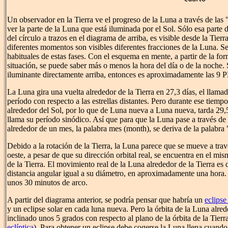
Un observador en la Tierra ve el progreso de la Luna a través de las 
ver la parte de la Luna que está iluminada por el Sol. Sólo esa parte 
del círculo a trazos en el diagrama de arriba, es visible desde la Tierra
diferentes momentos son visibles diferentes fracciones de la Luna. 
habituales de estas fases. Con el esquema en mente, a partir de la fo
situación, se puede saber más o menos la hora del día o de la noche.
iluminante directamente arriba, entonces es aproximadamente las 9 
La Luna gira una vuelta alrededor de la Tierra en 27,3 días, el llamad
período con respecto a las estrellas distantes. Pero durante ese tiemp
alrededor del Sol, por lo que de Luna nueva a Luna nueva, tarda 29,5
llama su período sinódico. Así que para que la Luna pase a través de 
alrededor de un mes, la palabra mes (month), se deriva de la palabra
Debido a la rotación de la Tierra, la Luna parece que se mueve a travé
oeste, a pesar de que su dirección orbital real, se encuentra en el mi
de la Tierra. El movimiento real de la Luna alrededor de la Tierra es 
distancia angular igual a su diámetro, en aproximadamente una hora.
unos 30 minutos de arco.
A partir del diagrama anterior, se podría pensar que habría un
eclipse
y un eclipse solar en cada luna nueva. Pero la órbita de la Luna alred
inclinado unos 5 grados con respecto al plano de la órbita de la Tierra
eclíptica
). Para obtener un eclipse debe cogerse la Luna llena cuando 