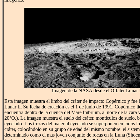
Imagen de la NASA desde el Orbiter Lunar 
Esta imagen muestra el limbo del cráter de impacto Copérnico y fue 
Lunar II. Su fecha de creación es el 1 de junio de 1991. Copérnico t
encuentra dentro de la cuenca del Mare Imbrium, al norte de la cara v
20°O.). La imagen muestra el suelo del cráter, montículos de suelo, b
eyectado. Los trozos del material eyectado se superponen en todos lo
cráter, colocándolo en su grupo de edad del mismo nombre: el sistem
determinado como el mas joven conjunto de rocas en la Luna (Sho