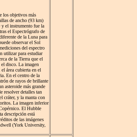
 los objetivos más
millas de ancho (93 km)
 y el instrumento fue la
ras el Espectrógrafo de
diferente de la Luna para
 puede observar el Sol
r mediciones del espectro
 utilizar para estudiar
rca de la Tierra que el
 el disco. La imagen
el área cubierta en el
a. En el centro de la
trón de rayos de brillante
un asteroide más grande
e resolver detalles tan
l cráter, y la manta con
ritos. La imagen inferior
e Copérnico. El Hubble
a descripción está
réditos de las imágenes
dwell (York University,