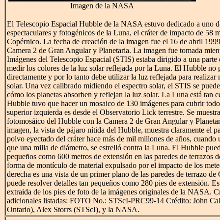
Imagen de la NASA
El Telescopio Espacial Hubble de la NASA estuvo dedicado a uno de
espectaculares y fotogénicos de la Luna, el cráter de impacto de 58 
Copérnico. La fecha de creación de la imagen fue el 16 de abril 1999
Camera 2 de Gran Angular y Planetaria. La imagen fue tomada mient
Imágenes del Telescopio Espacial (STIS) estaba dirigido a una parte 
medir los colores de la luz solar reflejada por la Luna. El Hubble no
directamente y por lo tanto debe utilizar la luz reflejada para realiza
solar. Una vez calibrado midiendo el espectro solar, el STIS se pueden
cómo los planetas absorben y reflejan la luz solar. La Luna está tan ce
Hubble tuvo que hacer un mosaico de 130 imágenes para cubrir todo
superior izquierda es desde el Observatorio Lick terrestre. Se muestra 
fotomosáico del Hubble con la Camera 2 de Gran Angular y Planetari
imagen, la vista de pájaro nítida del Hubble, muestra claramente el pa
polvo eyectado del cráter hace más de mil millones de años, cuando 
que una milla de diámetro, se estrelló contra la Luna. El Hubble pued
pequeños como 600 metros de extensión en las paredes de terrazos de
forma de montículo de material expulsado por el impacto de los meteo
derecha es una vista de un primer plano de las paredes de terrazo d
puede resolver detalles tan pequeños como 280 pies de extensión. Est
extraida de los pies de foto de la imágenes originales de la NASA. C
adicionales listadas: FOTO No.: STScI-PRC99-14 Crédito: John Cal
Ontario), Alex Storrs (STScI), y la NASA.