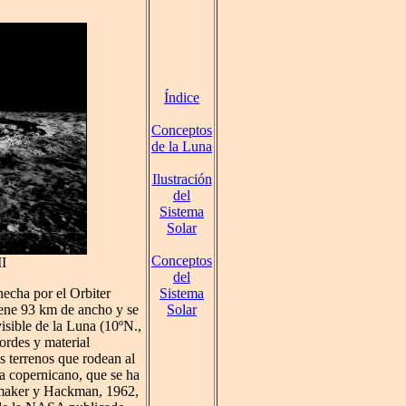
Índice
Conceptos
de la Luna
Ilustración
del
Sistema
Solar
Conceptos
II
del
Sistema
hecha por el Orbiter
Solar
iene 93 km de ancho y se
isible de la Luna (10ºN.,
ordes y material
s terrenos que rodean al
a copernicano, que se ha
emaker y Hackman, 1962,