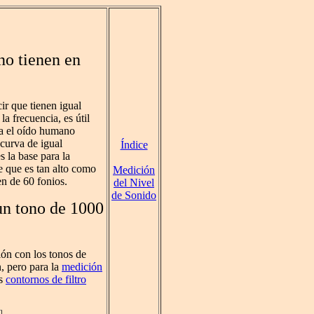
no tienen en
r que tienen igual
a frecuencia, es útil
ra el oído humano
curva de igual
Índice
 la base para la
e que es tan alto como
Medición
n de 60 fonios.
del Nivel
de Sonido
 un tono de 1000
ón con los tonos de
n, pero para la
medición
os
contornos de filtro