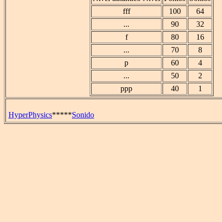
fff
100
64
...
90
32
f
80
16
...
70
8
p
60
4
...
50
2
ppp
40
1
HyperPhysics
*****
Sonido