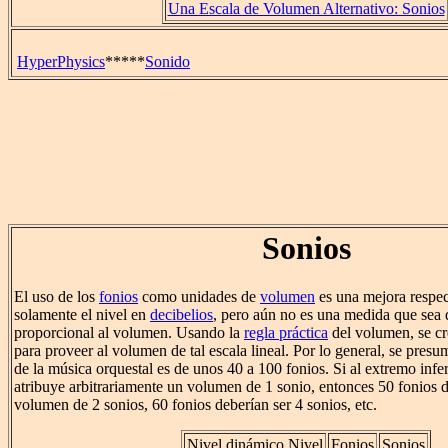
Una Escala de Volumen Alternativo: Sonios
HyperPhysics
*****
Sonido
Sonios
El uso de los
fonios
como unidades de
volumen
es una mejora respec
solamente el nivel en
decibelios
, pero aún no es una medida que sea 
proporcional al volumen. Usando la
regla práctica
del volumen, se cre
para proveer al volumen de tal escala lineal. Por lo general, se pres
de la música orquestal es de unos 40 a 100 fonios. Si al extremo infer
atribuye arbitrariamente un volumen de 1 sonio, entonces 50 fonios d
volumen de 2 sonios, 60 fonios deberían ser 4 sonios, etc.
Nivel dinámico Nivel
Fonios
Sonios