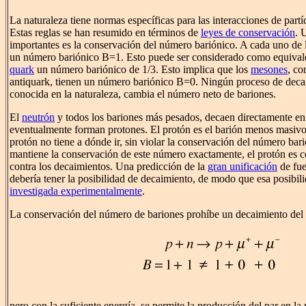
La naturaleza tiene normas específicas para las interacciones de partí
Estas reglas se han resumido en términos de
leyes de conservación
. 
importantes es la conservación del número bariónico. A cada uno de
un número bariónico B=1. Esto puede ser considerado como equivale
quark
un número bariónico de 1/3. Esto implica que los
mesones
, co
antiquark, tienen un número bariónico B=0. Ningún proceso de decai
conocida en la naturaleza, cambia el número neto de bariones.
El
neutrón
y todos los bariones más pesados, decaen directamente e
eventualmente forman protones. El protón es el barión menos masivo.
protón no tiene a dónde ir, sin violar la conservación del número barió
mantiene la conservación de este número exactamente, el protón es 
contra los decaimientos. Una predicción de la
gran unificación
de fue
debería tener la posibilidad de decaimiento, de modo que esa posibili
investigada experimentalmente
.
La conservación del número de bariones prohíbe un decaimiento del 
pero con la suficiente energía, se permite la producción del par en la