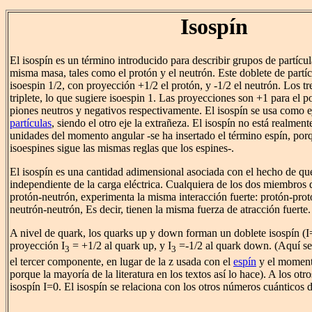
Isospín
El isospín es un término introducido para describir grupos de partícul
misma masa, tales como el protón y el neutrón. Este doblete de partíc
isoespin 1/2, con proyección +1/2 el protón, y -1/2 el neutrón. Los 
triplete, lo que sugiere isoespin 1. Las proyecciones son +1 para el po
piones neutros y negativos respectivamente. El isospín se usa como e
partículas
, siendo el otro eje la extrañeza. El isospín no está realment
unidades del momento angular -se ha insertado el término espín, porq
isoespines sigue las mismas reglas que los espines-.
El isospín es una cantidad adimensional asociada con el hecho de qu
independiente de la carga eléctrica. Cualquiera de los dos miembros d
protón-neutrón, experimenta la misma interacción fuerte: protón-prot
neutrón-neutrón, Es decir, tienen la misma fuerza de atracción fuerte.
A nivel de quark, los quarks up y down forman un doblete isospín (I=
proyección I
= +1/2 al quark up, y I
=-1/2 al quark down. (Aquí se 
3
3
el tercer componente, en lugar de la z usada con el
espín
y el moment
porque la mayoría de la literatura en los textos así lo hace). A los otro
isospín I=0. El isospín se relaciona con los otros números cuánticos d