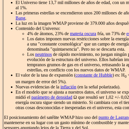
El Universo tiene 13,7 mil millones de años de edad, con un m
al 1%.
Las primeras estrellas se encendieron unos 200 millones de a
Bang
.
La luz en la imagen WMAP proviene de 379.000 años después
Contenido del Universo:
4% de átomos, 23% de
materia oscura
fría, un 73% de
e
Los datos imponen nuevas restricciones sobre la energí
a una "constante cosmológica" que un campo de energía
denominada "quintaesencia". Pero no se descarta esta.
Los
neutrinos
de rápido movimiento, no juegan ningún p
evolución de la estructura del universo. Ellos habrían i
tempranos grumos de gas en el universo, retrasando la a
estrellas, en conflicto con los nuevos datos de WMAP.
El valor de la tasa de expansión (
constante de Hubble
) es: H
=
0
un margen de error del 5%).
Nuevas evidencias de la
inflación
(en la señal polarizada).
En el modelo que se ajusta a nuestros datos, el universo se ex
midió el
parámetro de densidad
Ω que resultó ser 1,02 +/- 0,02
energía oscura sigue siendo un misterio. Si cambiara con el tie
otras cosas desconocidas e inesperadas en el universo, esta co
El posicionamiento del satélite WMAP hizo uso del
punto de Lagran
mantenerse en su lugar con un gasto mínimo de combustible y mante
sensores apuntando lejos de la Tierra y del Sol.