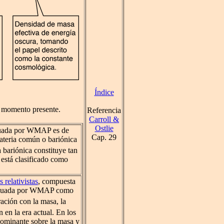
Índice
l momento presente.
Referencia
Carroll &
Ostlie
luada por WMAP es de
Cap. 29
materia común o bariónica
a bariónica constituye tan
o está clasificado como
s relativistas
, compuesta
valuada por WMAP como
ación con la masa, la
 en la era actual. En los
dominante sobre la masa y