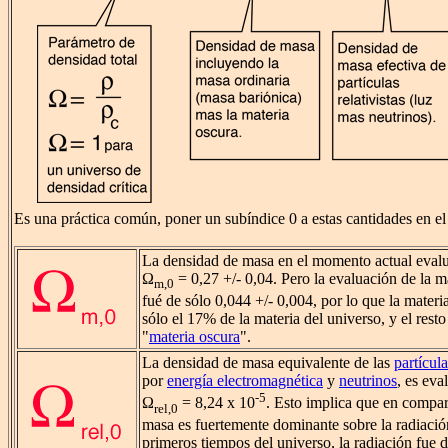
Es una práctica común, poner un subíndice 0 a estas cantidades en e
La densidad de masa en el momento actual eva
Ω
= 0,27 +/- 0,04. Pero la evaluación de la 
m,0
fué de sólo 0,044 +/- 0,004, por lo que la materi
sólo el 17% de la materia del universo, y el rest
"
materia oscura
".
La densidad de masa equivalente de las
partícula
por
energía electromagnética
y
neutrinos
, es e
-5
Ω
= 8,24 x 10
. Esto implica que en compar
rel,0
masa es fuertemente dominante sobre la radiación
primeros tiempos del universo, la radiación fue 