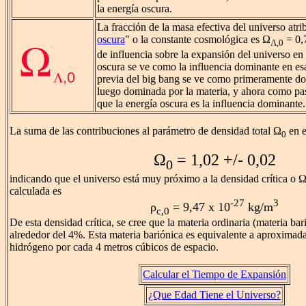
la energía oscura.
La fracción de la masa efectiva del universo atrib
oscura
" o la constante cosmológica es Ω
= 0,
Λ,0
de influencia sobre la expansión del universo en 
oscura se ve como la influencia dominante en es
previa del big bang se ve como primeramente do
luego dominada por la materia, y ahora como pas
que la energía oscura es la influencia dominante.
La suma de las contribuciones al parámetro de densidad total Ω
en e
0
Ω
= 1,02 +/- 0,02
0
indicando que el universo está muy próximo a la densidad crítica o Ω
calculada es
-27
3
ρ
= 9,47 x 10
kg/m
c,0
De esta densidad crítica, se cree que la materia ordinaria (materia bar
alrededor del 4%. Esta materia bariónica es equivalente a aproxima
hidrógeno por cada 4 metros cúbicos de espacio.
Calcular el Tiempo de Expansión
¿Que Edad Tiene el Universo?