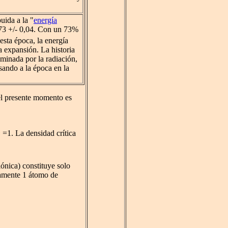
uida a la "
energía
73 +/- 0,04. Con un 73%
esta época, la energía
a expansión. La historia
minada por la radiación,
ando a la época en la
l presente momento es
 =1. La densidad crítica
iónica) constituye solo
damente 1 átomo de