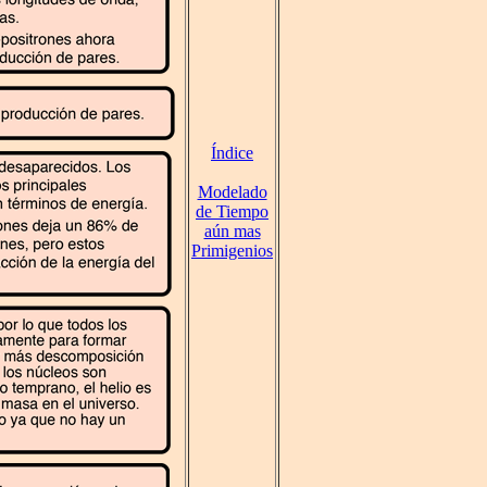
Índice
Modelado
de Tiempo
aún mas
Primigenios