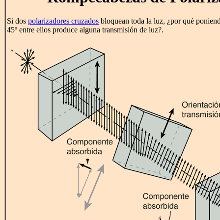
Si dos
polarizadores cruzados
bloquean toda la luz, ¿por qué poniend
45º entre ellos produce alguna transmisión de luz?.