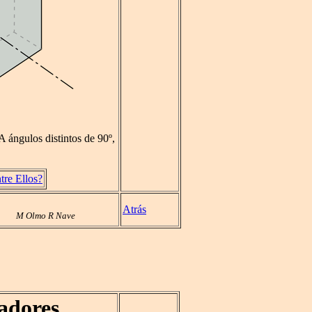
 A ángulos distintos de 90º,
tre Ellos?
Atrás
M Olmo R Nave
adores