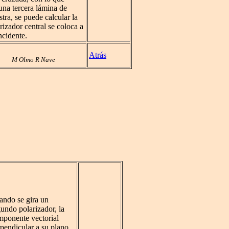
una tercera lámina de
tra, se puede calcular la
rizador central se coloca a
ncidente.
Atrás
M Olmo R Nave
ando se gira un
undo polarizador, la
mponente vectorial
pendicular a su plano