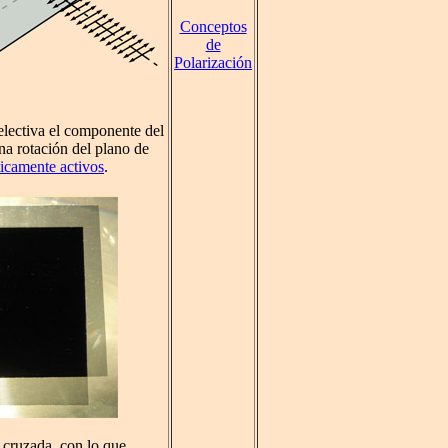
Conceptos
de
Polarización
electiva el componente del
na rotación del plano de
icamente activos
.
 cruzada, con lo que