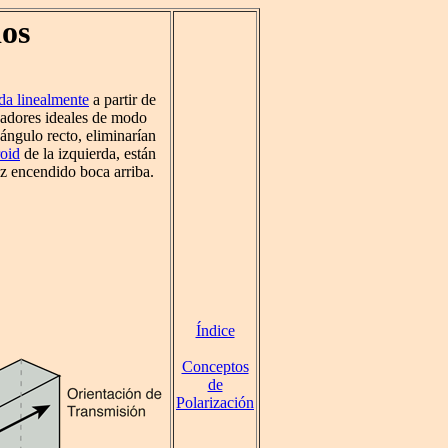
dos
ada linealmente
a partir de
izadores ideales de modo
ángulo recto, eliminarían
roid
de la izquierda, están
z encendido boca arriba.
Índice
Conceptos
de
Polarización