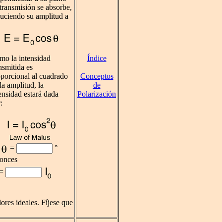
transmisión se absorbe,
uciendo su amplitud a
Índice
mo la intensidad
nsmitida es
Conceptos
porcional al cuadrado
de
la amplitud, la
Polarización
ensidad estará dada
:
=
°
tonces
=
ores ideales. Fíjese que
.