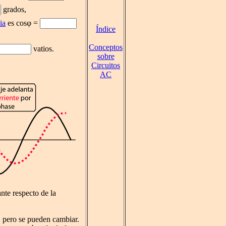
grados,
ia
es cosφ =
Índice
Conceptos
vatios.
sobre
Circuitos
AC
te respecto de la
, pero se pueden cambiar.