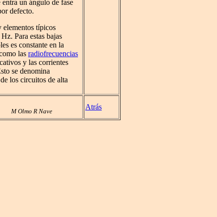
e entra un ángulo de fase
por defecto.
y elementos típicos
 Hz. Para estas bajas
les es constante en la
s como las
radiofrecuencias
cativos y las corrientes
Esto se denomina
de los circuitos de alta
Atrás
M Olmo R Nave