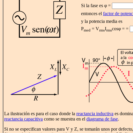
Si la fase es φ =
entonces el
factor de potenc
y la potencia media es
P
= V
I
cosφ = =
med
rms
rms
La ilustración es para el caso donde la
reactancia inductiva
es dominan
reactancia capacitiva
como se muestra en el
diagrama de fase
.
Si no se especifican valores para V y Z, se tomarán unos por defecto