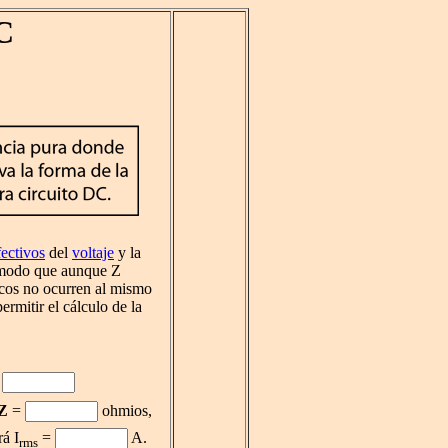
C
fectivos
del
voltaje
y la
 modo que aunque Z
picos no ocurren al mismo
ermitir el cálculo de la
=
Z
=
ohmios,
rá I
=
A.
rms