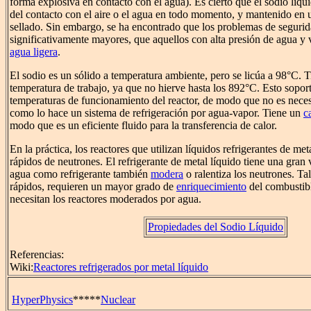
forma explosiva en contacto con el agua). Es cierto que el sodio líqu
del contacto con el aire o el agua en todo momento, y mantenido en 
sellado. Sin embargo, se ha encontrado que los problemas de seguri
significativamente mayores, que aquellos con alta presión de agua y
agua ligera
.
El sodio es un sólido a temperatura ambiente, pero se licúa a 98°C. 
temperatura de trabajo, ya que no hierve hasta los 892°C. Esto sopor
temperaturas de funcionamiento del reactor, de modo que no es neces
como lo hace un sistema de refrigeración por agua-vapor. Tiene un
c
modo que es un eficiente fluido para la transferencia de calor.
En la práctica, los reactores que utilizan líquidos refrigerantes de met
rápidos de neutrones. El refrigerante de metal líquido tiene una gran 
agua como refrigerante también
modera
o ralentiza los neutrones. Ta
rápidos, requieren un mayor grado de
enriquecimiento
del combustibl
necesitan los reactores moderados por agua.
Propiedades del Sodio Líquido
Referencias:
Wiki:
Reactores refrigerados por metal líquido
HyperPhysics
*****
Nuclear