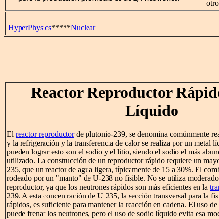
otro
HyperPhysics
*****
Nuclear
Reactor Reproductor Rápid
Líquido
El
reactor reproductor
de plutonio-239, se denomina comúnmente reac
y la refrigeración y la transferencia de calor se realiza por un metal 
pueden lograr esto son el sodio y el litio, siendo el sodio el más a
utilizado. La construcción de un reproductor rápido requiere un may
235, que un reactor de agua ligera, típicamente de 15 a 30%. El combu
rodeado por un "manto" de U-238 no fisible. No se utiliza moderador
reproductor, ya que los neutrones rápidos son más eficientes en la
tr
239. A esta concentración de U-235, la sección transversal para la fi
rápidos, es suficiente para mantener la reacción en cadena. El uso d
puede frenar los neutrones, pero el uso de sodio líquido evita esa m