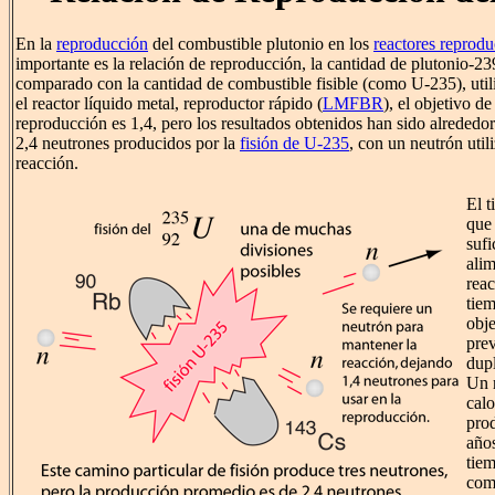
En la
reproducción
del combustible plutonio en los
reactores reprodu
importante es la relación de reproducción, la cantidad de plutonio-23
comparado con la cantidad de combustible fisible (como U-235), util
el reactor líquido metal, reproductor rápido (
LMFBR
), el objetivo de
reproducción es 1,4, pero los resultados obtenidos han sido alrededor
2,4 neutrones producidos por la
fisión de U-235
, con un neutrón util
reacción.
El t
que
sufi
ali
reac
tiem
obje
pre
dupl
Un r
calo
prod
años
tiem
comb