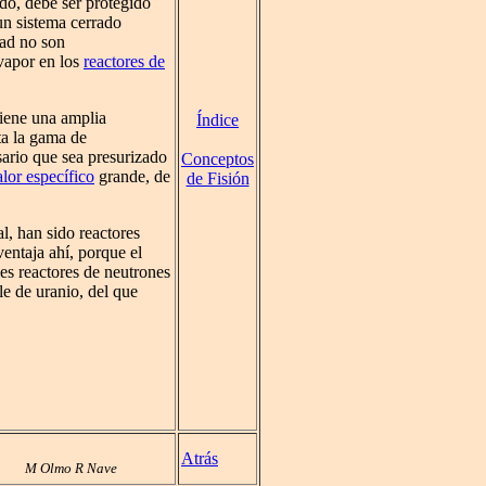
ido, debe ser protegido
un sistema cerrado
dad no son
 vapor en los
reactores de
Tiene una amplia
Índice
ta la gama de
ario que sea presurizado
Conceptos
alor específico
grande, de
de Fisión
al, han sido reactores
ventaja ahí, porque el
les reactores de neutrones
e de uranio, del que
Atrás
M Olmo R Nave