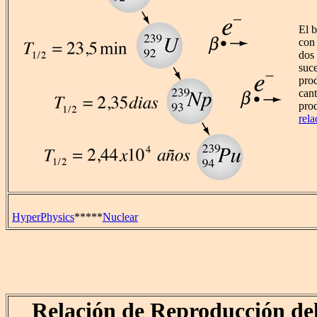
El 
con
dos
suce
pro
cant
pro
rela
HyperPhysics
*****
Nuclear
Relación de Reproducción del