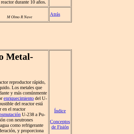
 reactor durante 10 años.
Atrás
M Olmo R Nave
o Metal-
tor reproductor rápido,
líquido. Los metales que
bundante y más comúnmente
or
enriquecimiento
del U-
stible del reactor está
 en el reactor
Índice
ansmutación
U-238 a Pu-
sión con neutrones
Conceptos
e agua como refrigerante
de Fisión
oderación, y proporciona