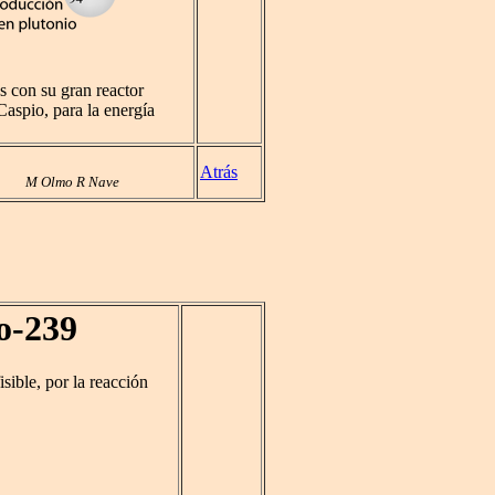
s con su gran reactor
Caspio, para la energía
Atrás
M Olmo R Nave
o-239
isible, por la reacción