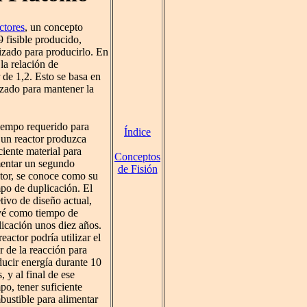
ctores
, un concepto
9 fisible producido,
izado para producirlo. En
 la relación de
 de 1,2. Esto se basa en
izado para mantener la
iempo requerido para
Índice
 un reactor produzca
ciente material para
Conceptos
mentar un segundo
de Fisión
tor, se conoce como su
po de duplicación. El
tivo de diseño actual,
vé como tiempo de
icación unos diez años.
eactor podría utilizar el
r de la reacción para
ucir energía durante 10
, y al final de ese
po, tener suficiente
ustible para alimentar