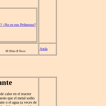
? ¿No es eso Peligroso?
Atrás
M Olmo R Nave
ante
de calor en el reactor
uesto que el metal sodio
ire o el agua (a veces de