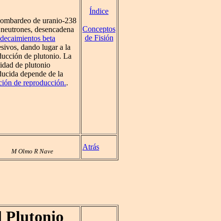
Índice
bombardeo de uranio-238
Conceptos
 neutrones, desencadena
de Fisión
decaimientos beta
sivos, dando lugar a la
ducción de plutonio. La
idad de plutonio
ducida depende de la
ción de reproducción.
.
Atrás
M Olmo R Nave
 Plutonio