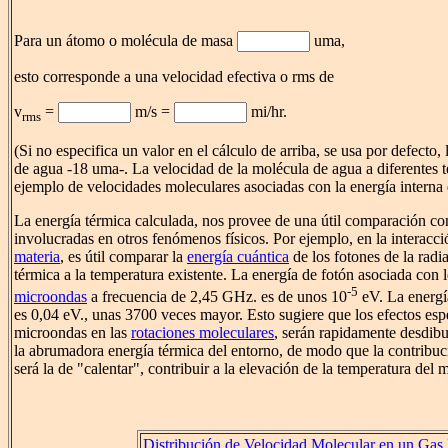
Para un átomo o molécula de masa
uma,
esto corresponde a una velocidad efectiva o rms de
v
=
m/s =
mi/hr.
rms
(Si no especifica un valor en el cálculo de arriba, se usa por defecto
de agua -18 uma-. La velocidad de la molécula de agua a diferentes 
ejemplo de velocidades moleculares asociadas con la energía interna 
La energía térmica calculada, nos provee de una útil comparación con
involucradas en otros fenómenos físicos. Por ejemplo, en la interacci
materia
, es útil comparar la
energía cuántica
de los fotones de la radi
térmica a la temperatura existente. La energía de fotón asociada con 
-5
microondas
a frecuencia de 2,45 GHz. es de unos 10
eV. La energí
es 0,04 eV., unas 3700 veces mayor. Esto sugiere que los efectos espe
microondas en las
rotaciones moleculares
, serán rapidamente desdibu
la abrumadora energía térmica del entorno, de modo que la contribuc
será la de "calentar", contribuir a la elevación de la temperatura del m
Distribución de Velocidad Molecular en un Gas 