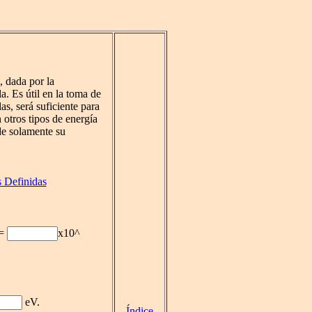
, dada por la
la. Es útil en la toma de
as, será suficiente para
 otros tipos de energía
 de solamente su
 Definidas
 =
x10^
eV.
Índice