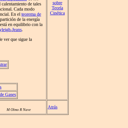
sobre
 calentamiento de tales
Teoría
bracional. Cada modo
Cinética
ncial. En el
teorema de
partición de la energía
stá en equilibrio con la
yleigh-Jeans
.
de ver que sigue la
trar
s
 de Gases
Atrás
M Olmo R Nave