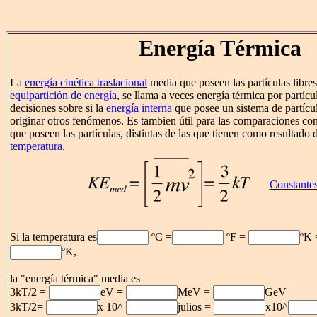
Energía Térmica
La
energía cinética traslacional
media que poseen las partículas libres
equipartición de energía
, se llama a veces energía térmica por partícu
decisiones sobre si la
energía interna
que posee un sistema de partícul
originar otros fenómenos. Es tambien útil para las comparaciones con
que poseen las partículas, distintas de las que tienen como resultado
temperatura
.
Constantes
Si la temperatura es
ºC =
ºF =
ºK
ºK,
la "energía térmica" media es
3kT/2 =
eV =
MeV =
GeV
3kT/2=
x 10^
julios =
x10^