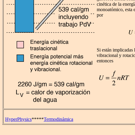
cinética de la energí
monoatómico, esta e
por
Si están implicadas 
vibracional y rotaci
entonces
HyperPhysics
*****
Termodinámica