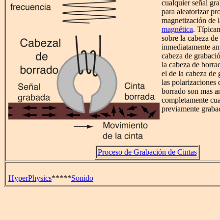
cualquier señal gr
para aleatorizar p
magnetización de 
magnética
. Típicam
sobre la cabeza de
inmediatamente ant
cabeza de grabació
la cabeza de borr
el de la cabeza de 
las polarizaciones 
borrado son mas an
completamente cua
previamente graba
Proceso de Grabación de Cintas
HyperPhysics
*****
Sonido