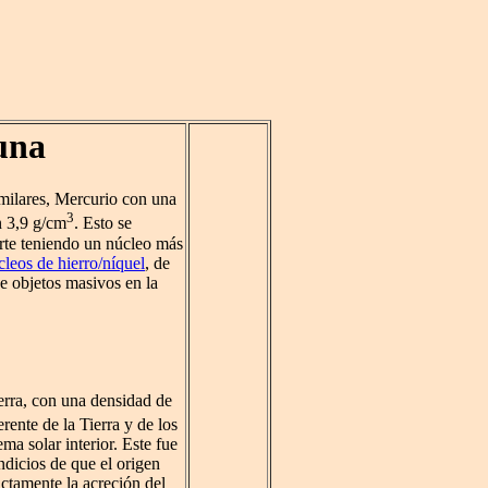
una
imilares, Mercurio con una
3
 3,9 g/cm
. Esto se
arte teniendo un núcleo más
cleos de hierro/níquel
, de
e objetos masivos en la
erra, con una densidad de
rente de la Tierra y de los
ema solar interior. Este fue
ndicios de que el origen
ctamente la acreción del