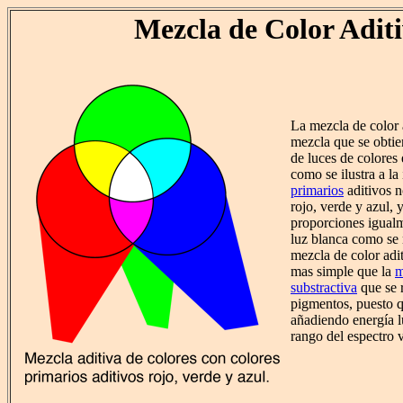
Mezcla de Color Adit
La mezcla de color a
mezcla que se obti
de luces de colores
como se ilustra a la
primarios
aditivos 
rojo, verde y azul, 
proporciones igualm
luz blanca como se 
mezcla de color adi
mas simple que la
m
substractiva
que se r
pigmentos, puesto qu
añadiendo energía l
rango del espectro v