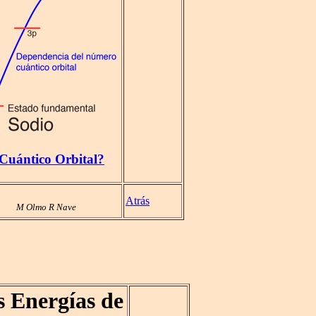
 Cuántico Orbital?
Atrás
M Olmo R Nave
s Energías de