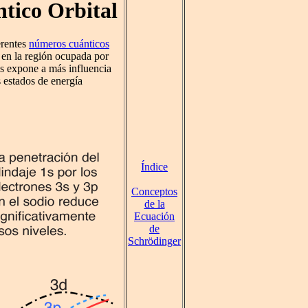
ntico Orbital
erentes
números cuánticos
 en la región ocupada por
los expone a más influencia
 estados de energía
Índice
Conceptos
de la
Ecuación
de
Schrödinger