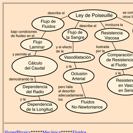
HyperPhysics
*****
Mecánica
*****
Fluidos