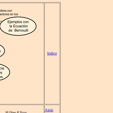
Indice
Atrás
M Olmo R Nave