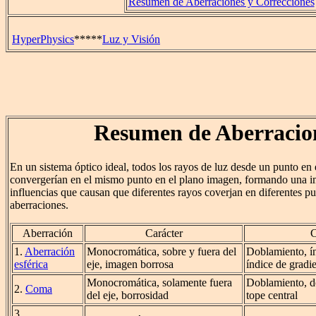
Resumen de Aberraciones y Correcciones
HyperPhysics
*****
Luz y Visión
Resumen de Aberracio
En un sistema óptico ideal, todos los rayos de luz desde un punto en 
convergerían en el mismo punto en el plano imagen, formando una i
influencias que causan que diferentes rayos coverjan en diferentes 
aberraciones.
Aberración
Carácter
C
1.
Aberración
Monocromática, sobre y fuera del
Doblamiento, índ
esférica
eje, imagen borrosa
índice de gradie
Monocromática, solamente fuera
Doblamiento, d
2.
Coma
del eje, borrosidad
tope central
3.