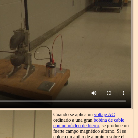
Cuando se aplica un
voltaje AC
ordinario a una gran
bobina de cable
con un núcleo de hierro
, se produce un
fuerte campo magnético alterno. Si se
coloca un anillo de aluminio sobre el