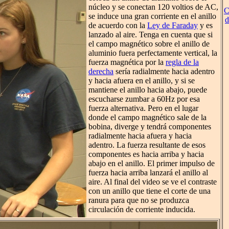
núcleo y se conectan 120 voltios de AC,
C
se induce una gran corriente en el anillo
d
de acuerdo con la
Ley de Faraday
y es
lanzado al aire. Tenga en cuenta que si
el campo magnético sobre el anillo de
aluminio fuera perfectamente vertical, la
fuerza magnética por la
regla de la
derecha
sería radialmente hacia adentro
y hacia afuera en el anillo, y si se
mantiene el anillo hacia abajo, puede
escucharse zumbar a 60Hz por esa
fuerza alternativa. Pero en el lugar
donde el campo magnético sale de la
bobina, diverge y tendrá componentes
radialmente hacia afuera y hacia
adentro. La fuerza resultante de esos
componentes es hacia arriba y hacia
abajo en el anillo. El primer impulso de
fuerza hacia arriba lanzará el anillo al
aire. Al final del video se ve el contraste
con un anillo que tiene el corte de una
ranura para que no se produzca
circulación de corriente inducida.