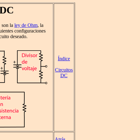
 DC
C son la
ley de Ohm
, la
guientes configuraciones
rcuito deseado.
Índice
Circuitos
DC
Atrás