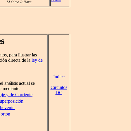
M Olmo R Nave
es
os, para ilustrar las
ción directa de la
ley de
Índice
el análisis actual se
Circuitos
o mediante:
DC
aje y de Corriente
uperposición
hevenin
orton