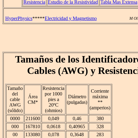
Resistencia
Estudio de la Resistividad
Tabla Mas Extensa
HyperPhysics
*****
Electricidad y Magnetismo
M Ol
Tamaños de los Identificador
Cables (AWG) y Resistenc
Tamaño
Resistencia
Corriente
del
por 1000
Área
Diámetro
máxima
cable
pies a
CM*
(pulgadas)
**
AWG
20ºC
(amperios)
(sólido)
(ohmios)
0000
211600
0,049
0,46
380
000
167810
0,0618
0,40965
328
00
133080
0,078
0,3648
283