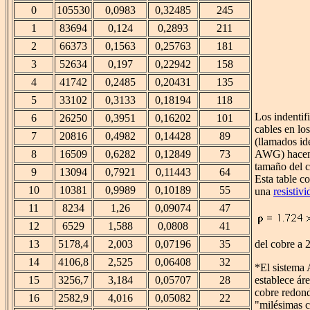
0
105530
0,0983
0,32485
245
1
83694
0,124
0,2893
211
2
66373
0,1563
0,25763
181
3
52634
0,197
0,22942
158
4
41742
0,2485
0,20431
135
5
33102
0,3133
0,18194
118
Los indentif
6
26250
0,3951
0,16202
101
cables en l
7
20816
0,4982
0,14428
89
(llamados id
8
16509
0,6282
0,12849
73
AWG) hacen 
tamaño del c
9
13094
0,7921
0,11443
64
Esta table c
10
10381
0,9989
0,10189
55
una
resistiv
11
8234
1,26
0,09074
47
12
6529
1,588
0,0808
41
13
5178,4
2,003
0,07196
35
del cobre a 
14
4106,8
2,525
0,06408
32
*El sistem
15
3256,7
3,184
0,05707
28
establece ár
cobre redon
16
2582,9
4,016
0,05082
22
"milésimas c