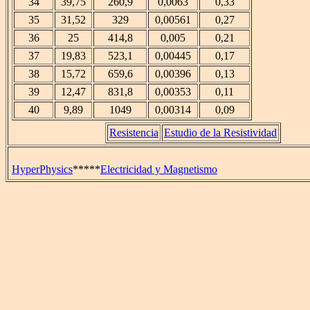
34
39,75
260,9
0,0063
0,33
35
31,52
329
0,00561
0,27
36
25
414,8
0,005
0,21
37
19,83
523,1
0,00445
0,17
38
15,72
659,6
0,00396
0,13
39
12,47
831,8
0,00353
0,11
40
9,89
1049
0,00314
0,09
Resistencia
Estudio de la Resistividad
HyperPhysics
*****
Electricidad y Magnetismo