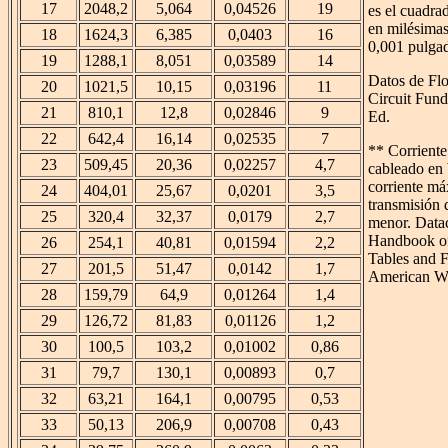
17
2048,2
5,064
0,04526
19
es el cuadra
en milésimas
18
1624,3
6,385
0,0403
16
0,001 pulga
19
1288,1
8,051
0,03589
14
Datos de Flo
20
1021,5
10,15
0,03196
11
Circuit Fun
21
810,1
12,8
0,02846
9
Ed.
22
642,4
16,14
0,02535
7
** Corrient
23
509,45
20,36
0,02257
4,7
cableado en 
corriente má
24
404,01
25,67
0,0201
3,5
transmisión 
25
320,4
32,37
0,0179
2,7
menor. Data
Handbook of
26
254,1
40,81
0,01594
2,2
Tables and F
27
201,5
51,47
0,0142
1,7
American W
28
159,79
64,9
0,01264
1,4
29
126,72
81,83
0,01126
1,2
30
100,5
103,2
0,01002
0,86
31
79,7
130,1
0,00893
0,7
32
63,21
164,1
0,00795
0,53
33
50,13
206,9
0,00708
0,43