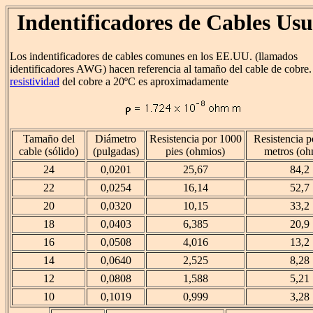
Indentificadores de Cables Usu
Los indentificadores de cables comunes en los EE.UU. (llamados
identificadores AWG) hacen referencia al tamaño del cable de cobre.
resistividad
del cobre a 20ºC es aproximadamente
Tamaño del
Diámetro
Resistencia por 1000
Resistencia 
cable (sólido)
(pulgadas)
pies (ohmios)
metros (oh
24
0,0201
25,67
84,2
22
0,0254
16,14
52,7
20
0,0320
10,15
33,2
18
0,0403
6,385
20,9
16
0,0508
4,016
13,2
14
0,0640
2,525
8,28
12
0,0808
1,588
5,21
10
0,1019
0,999
3,28