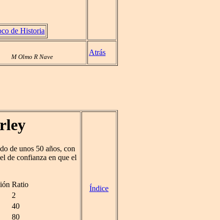
co de Historia
Atrás
M Olmo R Nave
rley
odo de unos 50 años, con
vel de confianza en que el
ión
Ratio
Índice
2
40
80