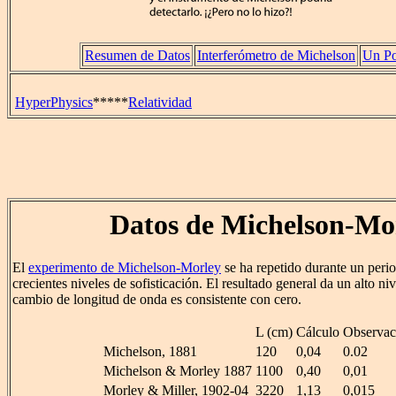
Resumen de Datos
Interferómetro de Michelson
Un Po
HyperPhysics
*****
Relatividad
Datos de Michelson-Mo
El
experimento de Michelson-Morley
se ha repetido durante un peri
crecientes niveles de sofisticación. El resultado general da un alto ni
cambio de longitud de onda es consistente con cero.
L (cm)
Cálculo
Observac
Michelson, 1881
120
0,04
0.02
Michelson & Morley 1887
1100
0,40
0,01
Morley & Miller, 1902-04
3220
1,13
0,015