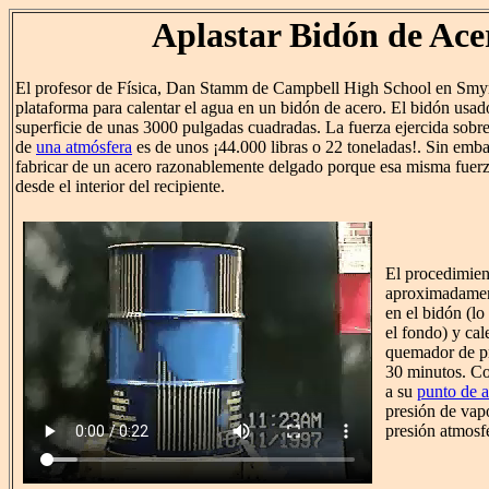
Aplastar Bidón de Ace
El profesor de Física, Dan Stamm de Campbell High School en Smy
plataforma para calentar el agua en un bidón de acero. El bidón usad
superficie de unas 3000 pulgadas cuadradas. La fuerza ejercida sobre
de
una atmósfera
es de unos ¡44.000 libras o 22 toneladas!. Sin emba
fabricar de un acero razonablemente delgado porque esa misma fuerz
desde el interior del recipiente.
El procedimient
aproximadamen
en el bidón (lo
el fondo) y cal
quemador de p
30 minutos. Co
a su
punto de a
presión de vapo
presión atmosfé