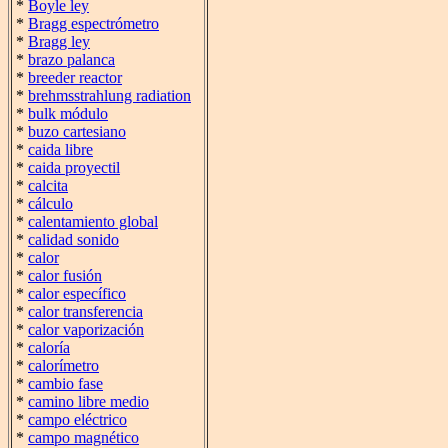
*
Boyle ley
*
Bragg espectrómetro
*
Bragg ley
*
brazo palanca
*
breeder reactor
*
brehmsstrahlung radiation
*
bulk módulo
*
buzo cartesiano
*
caida libre
*
caida proyectil
*
calcita
*
cálculo
*
calentamiento global
*
calidad sonido
*
calor
*
calor fusión
*
calor específico
*
calor transferencia
*
calor vaporización
*
caloría
*
calorímetro
*
cambio fase
*
camino libre medio
*
campo eléctrico
*
campo magnético