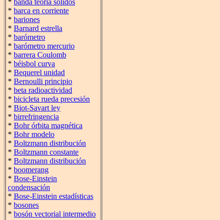
*
banda teoría sólidos
*
barca en corriente
*
bariones
*
Barnard estrella
*
barómetro
*
barómetro mercurio
*
barrera Coulomb
*
béisbol curva
*
Bequerel unidad
*
Bernoulli principio
*
beta radioactividad
*
bicicleta rueda precesión
*
Biot-Savart ley
*
birrefringencia
*
Bohr órbita magnética
*
Bohr modelo
*
Boltzmann distribución
*
Boltzmann constante
*
Boltzmann distribución
*
boomerang
*
Bose-Einstein
condensación
*
Bose-Einstein estadísticas
*
bosones
*
bosón vectorial intermedio