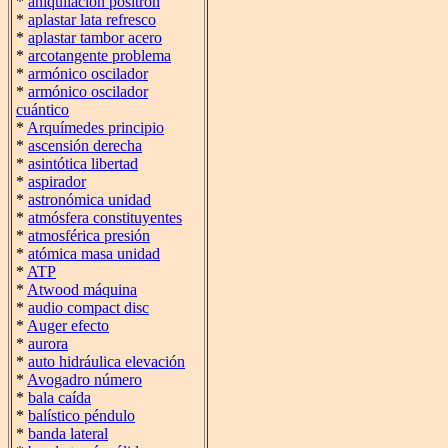
*
aniquilación positrón
*
aplastar lata refresco
*
aplastar tambor acero
*
arcotangente problema
*
armónico oscilador
*
armónico oscilador
cuántico
*
Arquímedes principio
*
ascensión derecha
*
asintótica libertad
*
aspirador
*
astronómica unidad
*
atmósfera constituyentes
*
atmosférica presión
*
atómica masa unidad
*
ATP
*
Atwood máquina
*
audio compact disc
*
Auger efecto
*
aurora
*
auto hidráulica elevación
*
Avogadro número
*
bala caída
*
balístico péndulo
*
banda lateral