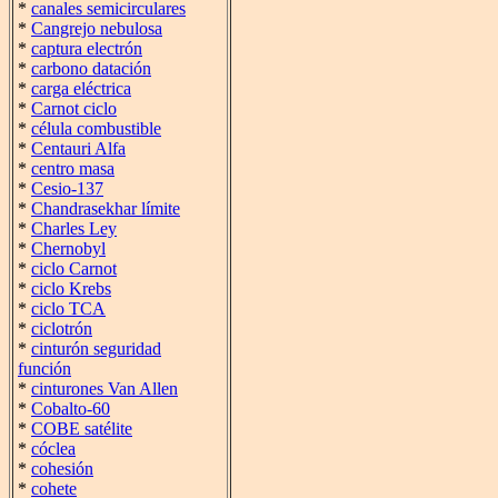
*
canales semicirculares
*
Cangrejo nebulosa
*
captura electrón
*
carbono datación
*
carga eléctrica
*
Carnot ciclo
*
célula combustible
*
Centauri Alfa
*
centro masa
*
Cesio-137
*
Chandrasekhar límite
*
Charles Ley
*
Chernobyl
*
ciclo Carnot
*
ciclo Krebs
*
ciclo TCA
*
ciclotrón
*
cinturón seguridad
función
*
cinturones Van Allen
*
Cobalto-60
*
COBE satélite
*
cóclea
*
cohesión
*
cohete