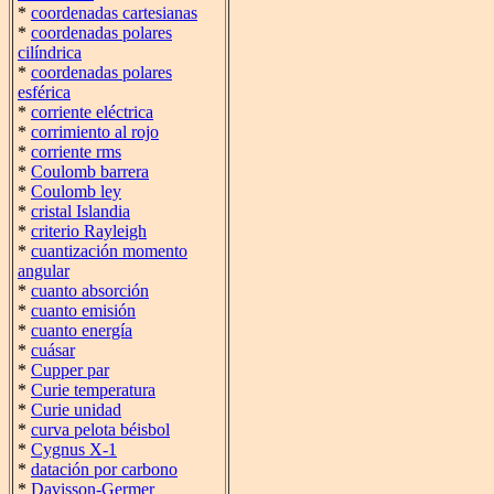
*
coordenadas cartesianas
*
coordenadas polares
cilíndrica
*
coordenadas polares
esférica
*
corriente eléctrica
*
corrimiento al rojo
*
corriente rms
*
Coulomb barrera
*
Coulomb ley
*
cristal Islandia
*
criterio Rayleigh
*
cuantización momento
angular
*
cuanto absorción
*
cuanto emisión
*
cuanto energía
*
cuásar
*
Cupper par
*
Curie temperatura
*
Curie unidad
*
curva pelota béisbol
*
Cygnus X-1
*
datación por carbono
*
Davisson-Germer