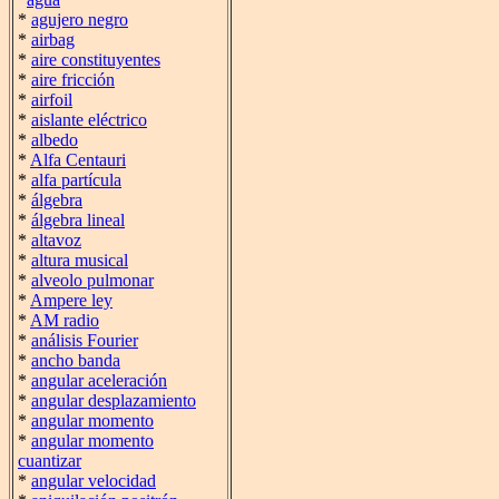
*
agujero negro
*
airbag
*
aire constituyentes
*
aire fricción
*
airfoil
*
aislante eléctrico
*
albedo
*
Alfa Centauri
*
alfa partícula
*
álgebra
*
álgebra lineal
*
altavoz
*
altura musical
*
alveolo pulmonar
*
Ampere ley
*
AM radio
*
análisis Fourier
*
ancho banda
*
angular aceleración
*
angular desplazamiento
*
angular momento
*
angular momento
cuantizar
*
angular velocidad