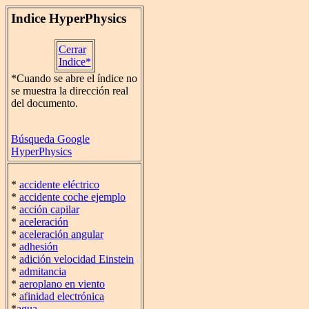
Indice HyperPhysics
Cerrar
Indice*
*Cuando se abre el índice no
se muestra la dirección real
del documento.
Búsqueda Google
HyperPhysics
*
accidente eléctrico
*
accidente coche ejemplo
*
acción capilar
*
aceleración
*
aceleración angular
*
adhesión
*
adición velocidad Einstein
*
admitancia
*
aeroplano en viento
*
afinidad electrónica
*
agua