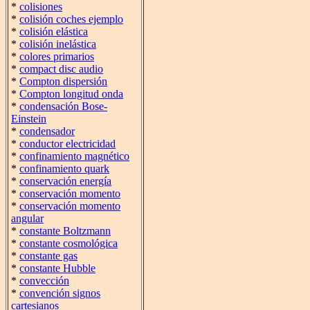
*
colisiones
*
colisión coches ejemplo
*
colisión elástica
*
colisión inelástica
*
colores primarios
*
compact disc audio
*
Compton dispersión
*
Compton longitud onda
*
condensación Bose-
Einstein
*
condensador
*
conductor electricidad
*
confinamiento magnético
*
confinamiento quark
*
conservación energía
*
conservación momento
*
conservación momento
angular
*
constante Boltzmann
*
constante cosmológica
*
constante gas
*
constante Hubble
*
convección
*
convención signos
cartesianos