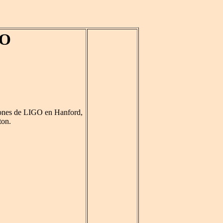
GO
iones de LIGO en Hanford,
ton.