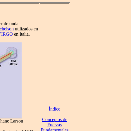
er de onda
ichelson
utilizados en
VIRGO
en Italia.
Índice
Conceptos de
Shane Larson
Fuerzas
Fundamentales