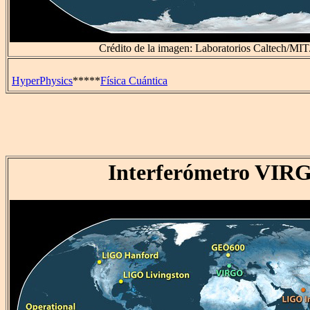
Crédito de la imagen: Laboratorios Caltech/M
HyperPhysics
*****
Física Cuántica
Interferómetro VIR