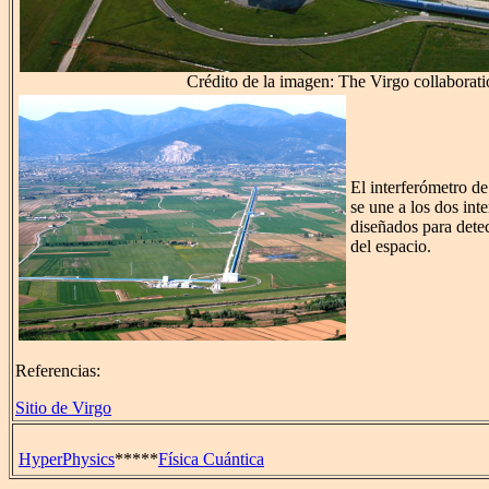
Crédito de la imagen: The Virgo collaborat
El interferómetro d
se une a los dos int
diseñados para detec
del espacio.
Referencias:
Sitio de Virgo
HyperPhysics
*****
Física Cuántica