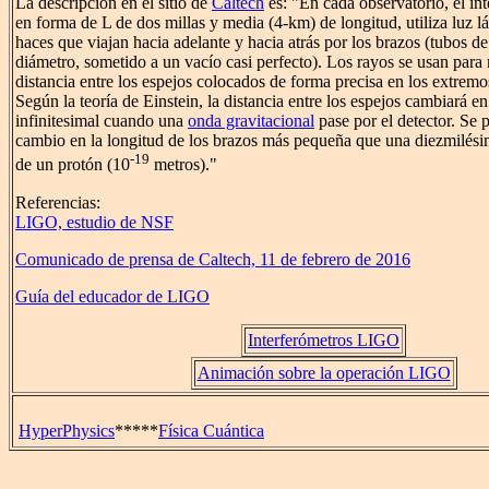
La descripción en el sitio de
Caltech
es: "En cada observatorio, el i
en forma de L de dos millas y media (4-km) de longitud, utiliza luz l
haces que viajan hacia adelante y hacia atrás por los brazos (tubos de
diámetro, sometido a un vacío casi perfecto). Los rayos se usan para 
distancia entre los espejos colocados de forma precisa en los extremo
Según la teoría de Einstein, la distancia entre los espejos cambiará e
infinitesimal cuando una
onda gravitacional
pase por el detector. Se 
cambio en la longitud de los brazos más pequeña que una diezmilési
-19
de un protón (10
metros)."
Referencias:
LIGO, estudio de NSF
Comunicado de prensa de Caltech, 11 de febrero de 2016
Guía del educador de LIGO
Interferómetros LIGO
Animación sobre la operación LIGO
HyperPhysics
*****
Física Cuántica