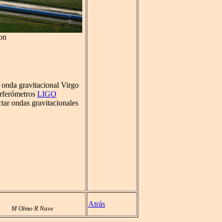
ion
e onda gravitacional Virgo
erferómetros
LIGO
tar ondas gravitacionales
Atrás
M Olmo R Nave