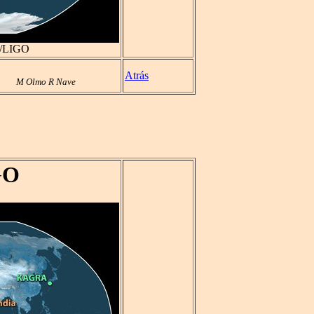
IT/LIGO
Atrás
M Olmo R Nave
GO