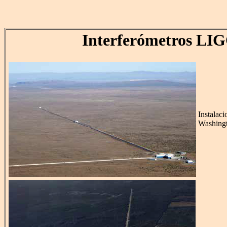
Interferómetros LI
Instalac
Washing