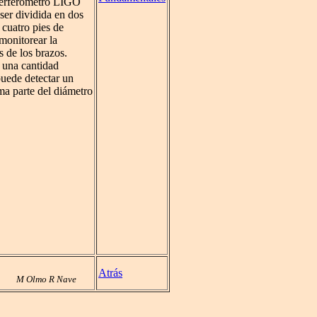
nterferómetro LIGO
áser dividida en dos
 cuatro pies de
monitorear la
s de los brazos.
n una cantidad
puede detectar un
ma parte del diámetro
Atrás
M Olmo R Nave