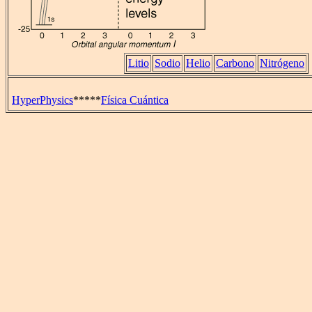
Litio
Sodio
Helio
Carbono
Nitrógeno
HyperPhysics
*****
Física Cuántica